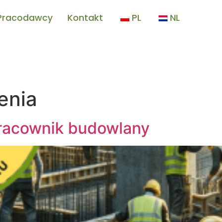
 Pracodawcy
Kontakt
PL
NL
enia
pracownik budowlany